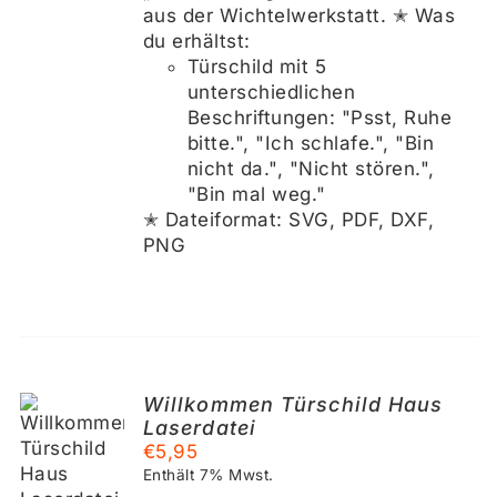
aus der Wichtelwerkstatt. ✭ Was
du erhältst:
Türschild mit 5
unterschiedlichen
Beschriftungen: "Psst, Ruhe
bitte.", "Ich schlafe.", "Bin
nicht da.", "Nicht stören.",
"Bin mal weg."
✭ Dateiformat: SVG, PDF, DXF,
PNG
Willkommen Türschild Haus
Laserdatei
KORB
€
5,95
Enthält 7% Mwst.
S