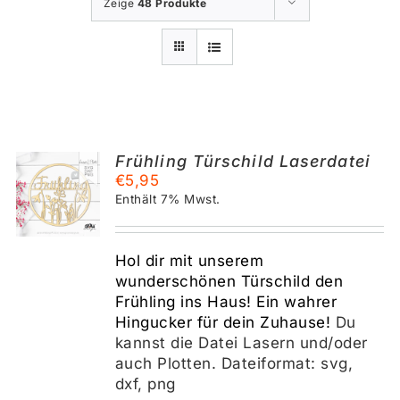
Zeige
48 Produkte
Frühling Türschild Laserdatei
€
5,95
KORB
Enthält 7% Mwst.
S
Hol dir mit unserem
wunderschönen Türschild den
Frühling ins Haus! Ein wahrer
Hingucker für dein Zuhause!
Du
kannst die Datei Lasern und/oder
auch Plotten. Dateiformat: svg,
dxf, png