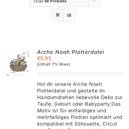
Zeige
48 Produkte
Arche Noah Plotterdatei
€
5,95
KORB
Enthält 7% Mwst.
S
Hol dir unsere Arche Noah
Plotterdatei und gestalte im
Handumdrehen liebevolle Deko zur
Taufe, Geburt oder Babyparty.Das
Motiv ist für einfarbiges und
mehrfarbiges Plotten optimiert und
kompatibel mit Silhouette, Cricut