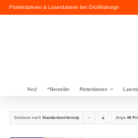
Zum
Plotterdateien & Laserdateien bei GroWidesign
Inhalt
springen
Neu!
*Bestseller
Plotterdateien
Laserd
Sortieren nach
Standardsortierung
Zeige
48 Pr