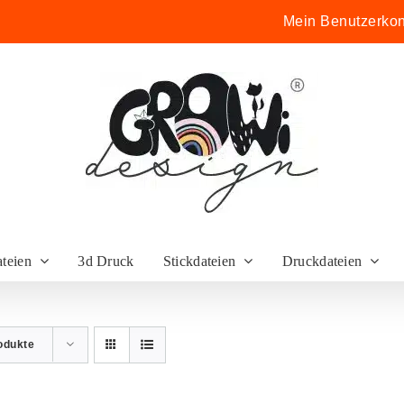
Mein Benutzerkon
ateien
3d Druck
Stickdateien
Druckdateien
odukte