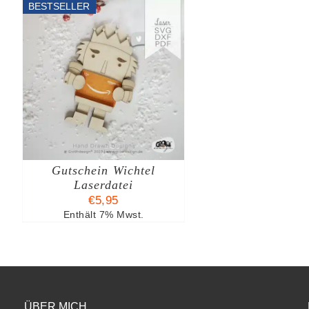
BESTSELLER
B
Gutschein Wichtel
Laserdatei
€
5,95
Enthält 7% Mwst.
ÜBER MICH