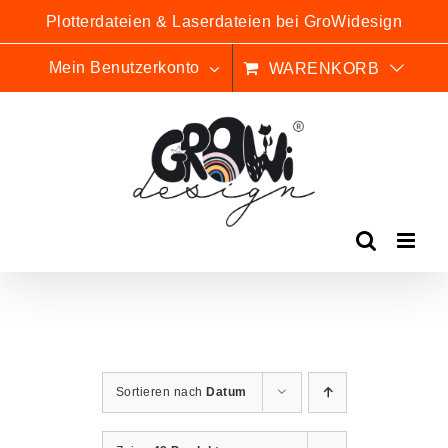
Zum
Plotterdateien & Laserdateien bei GroWidesign
Inhalt
springen
Mein Benutzerkonto
WARENKORB
Sortieren nach
Datum