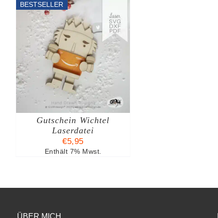
BESTSELLER
B
Gutschein Wichtel
Laserdatei
€
5,95
Enthält 7% Mwst.
ÜBER MICH