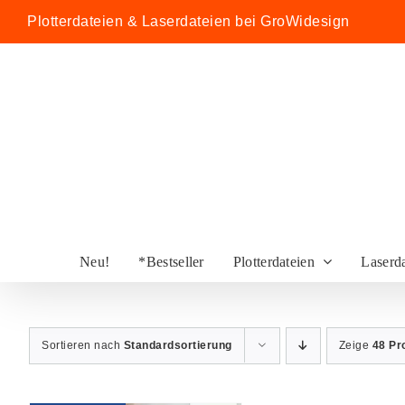
Zum
Plotterdateien & Laserdateien bei GroWidesign
Inhalt
springen
Neu!
*Bestseller
Plotterdateien
Laserd
Sortieren nach
Standardsortierung
Zeige
48 Pr