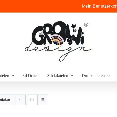
Mein Benutzerkon
ateien
3d Druck
Stickdateien
Druckdateien
odukte