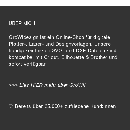
TIONEN
NNEN
F
R
ÜBER MICH
ODUKTSEITE
WÄHLT
RDEN
GroWidesign ist ein Online-Shop für digitale
Plotter-, Laser- und Designvorlagen
. Unsere
handgezeichneten SVG- und DXF-
Dateien sind
kompatibel mit
Cricut, Silhouette & Brother
und
sofort verfügbar.
>>> Lies
HIER
mehr über GroWi!
♡ Bereits über 25.000+ zufriedene Kund:innen