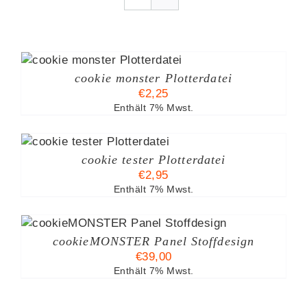
cookie monster Plotterdatei
€
2,25
Enthält 7% Mwst.
B
cookie tester Plotterdatei
€
2,95
Enthält 7% Mwst.
SES
ODUKT
cookieMONSTER Panel Stoffdesign
IST
€
39,00
HRERE
IANTEN
Enthält 7% Mwst.
.