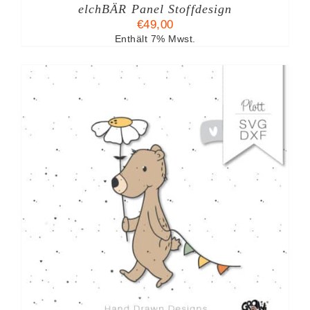
elchBÄR Panel Stoffdesign
TE
€
49,00
Enthält 7% Mwst.