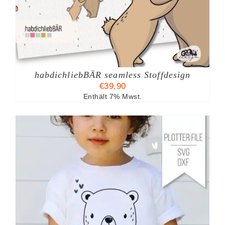
habdichliebBÄR seamless Stoffdesign
TE
€
39,90
Enthält 7% Mwst.