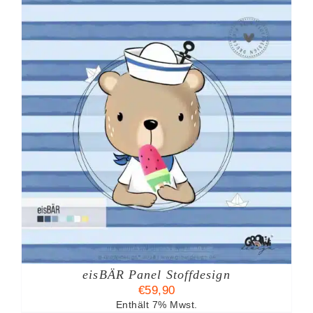
eisBÄR Panel Stoffdesign
TE
€
59,90
Enthält 7% Mwst.