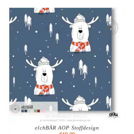
elchBÄR AOP Stoffdesign
TE