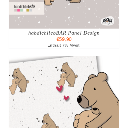
habdichliebBÄR Panel Design
TE
€
59,90
Enthält 7% Mwst.