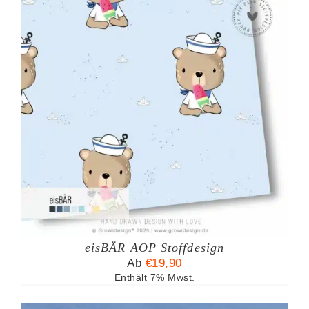
eisBÄR AOP Stoffdesign
TE
Ab
€
19,90
Enthält 7% Mwst.